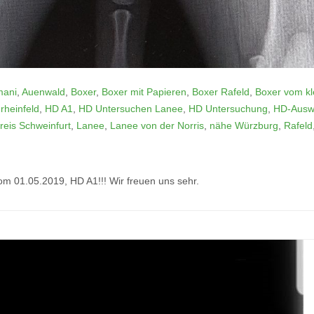
ani
,
Auenwald
,
Boxer
,
Boxer mit Papieren
,
Boxer Rafeld
,
Boxer vom kl
rheinfeld
,
HD A1
,
HD Untersuchen Lanee
,
HD Untersuchung
,
HD-Ausw
reis Schweinfurt
,
Lanee
,
Lanee von der Norris
,
nähe Würzburg
,
Rafeld
m 01.05.2019, HD A1!!! Wir freuen uns sehr.