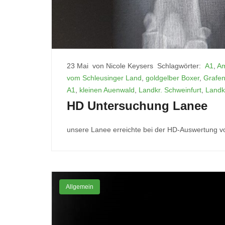
23 Mai
von Nicole Keysers
Schlagwörter:
A1
,
Am
vom Schleusinger Land
,
goldgelber Boxer
,
Grafen
A1
,
kleinen Auenwald
,
Landkr. Schweinfurt
,
Landk
HD Untersuchung Lanee
unsere Lanee erreichte bei der HD-Auswertung vo
Allgemein