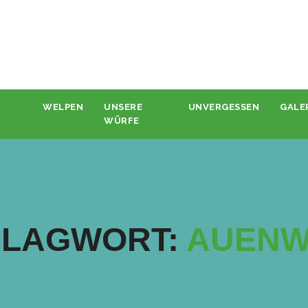
WELPEN
UNSERE
UNVERGESSEN
GALE
WÜRFE
HLAGWORT:
AUENW