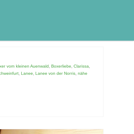
xer vom kleinen Auenwald
,
Boxerliebe
,
Clarissa
,
chweinfurt
,
Lanee
,
Lanee von der Norris
,
nähe