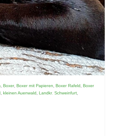
n
,
Boxer
,
Boxer mit Papieren
,
Boxer Rafeld
,
Boxer
d
,
kleinen Auenwald
,
Landkr. Schweinfurt
,