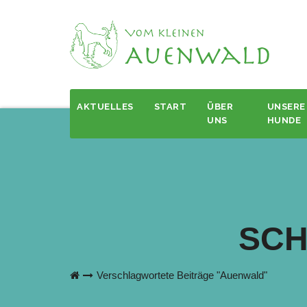
Zum
Inhalt
springen
AKTUELLES
START
ÜBER
UNSERE
UNS
HUNDE
SC
Verschlagwortete Beiträge "Auenwald"