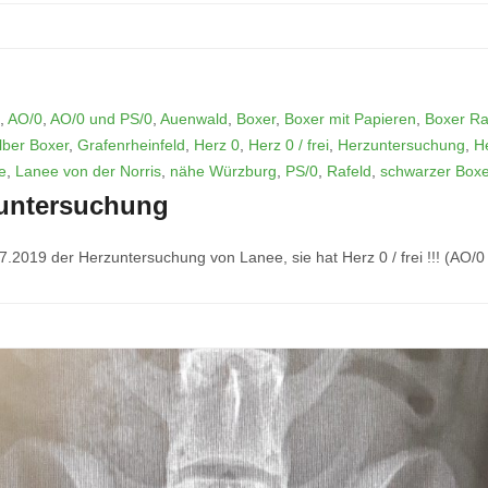
,
AO/0
,
AO/0 und PS/0
,
Auenwald
,
Boxer
,
Boxer mit Papieren
,
Boxer Ra
lber Boxer
,
Grafenrheinfeld
,
Herz 0
,
Herz 0 / frei
,
Herzuntersuchung
,
H
e
,
Lanee von der Norris
,
nähe Würzburg
,
PS/0
,
Rafeld
,
schwarzer Boxe
zuntersuchung
.2019 der Herzuntersuchung von Lanee, sie hat Herz 0 / frei !!! (AO/0