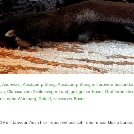
,
Auenwald
,
Ausdauerprüfung
,
Ausdauerprüfung mit bravour bestande
ssa
,
Clarissa vom Schleusinger Land
,
goldgelber Boxer
,
Grafenrheinfel
ris
,
nähe Würzburg
,
Rafeld
,
schwarzer Boxer
 mit bravour. Auch hier freuen wir uns sehr über unser kleine Lanee.