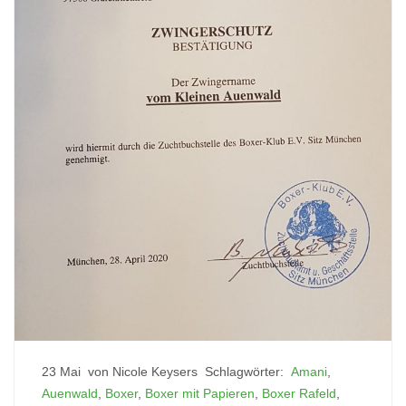
23 Mai
von Nicole Keysers
Schlagwörter:
Amani
,
Auenwald
,
Boxer
,
Boxer mit Papieren
,
Boxer Rafeld
,